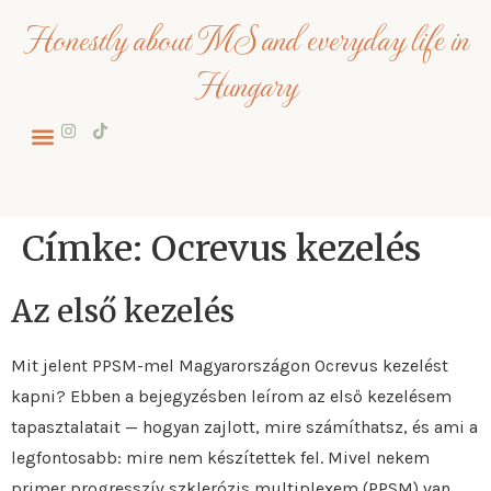
Honestly about MS and everyday life in
Hungary
Címke:
Ocrevus kezelés
Az első kezelés
Mit jelent PPSM-mel Magyarországon Ocrevus kezelést
kapni? Ebben a bejegyzésben leírom az első kezelésem
tapasztalatait — hogyan zajlott, mire számíthatsz, és ami a
legfontosabb: mire nem készítettek fel. Mivel nekem
primer progresszív szklerózis multiplexem (PPSM) van,